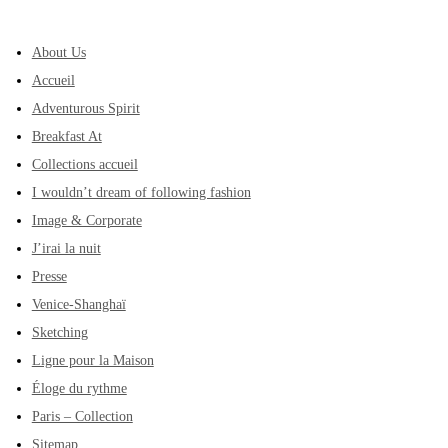
About Us
Accueil
Adventurous Spirit
Breakfast At
Collections accueil
I wouldn’t dream of following fashion
Image & Corporate
J’irai la nuit
Presse
Venice-Shanghaï
Sketching
Ligne pour la Maison
Éloge du rythme
Paris – Collection
Sitemap