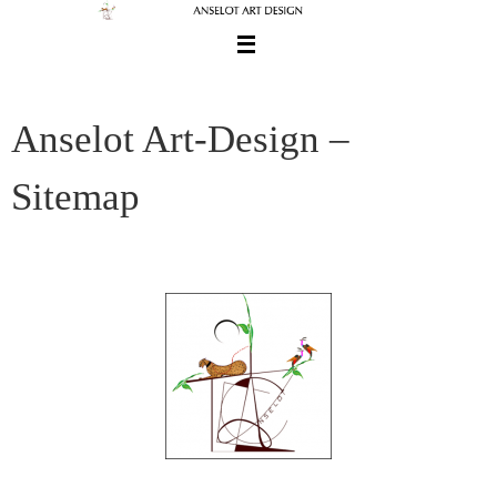
Passer
vers
le
contenu
Anselot Art-Design –
Sitemap